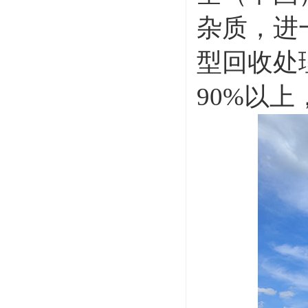
杂质，进
型回收处
90%以