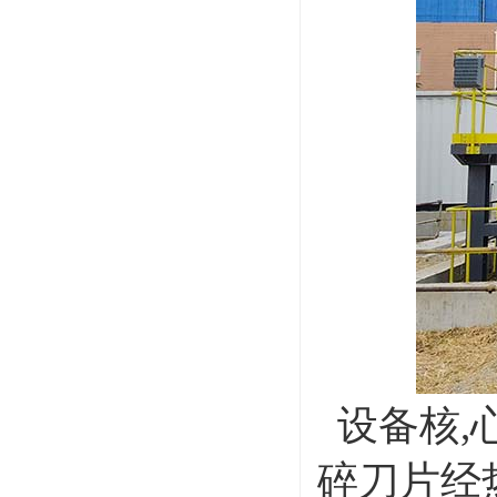
设备核,
碎刀片经