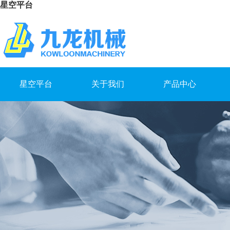
星空平台
星空平台
关于我们
产品中心