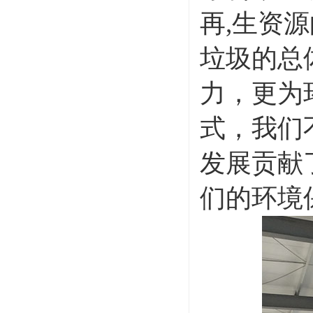
再,生资
垃圾的总
力，更为
式，我们
发展贡献
们的环境