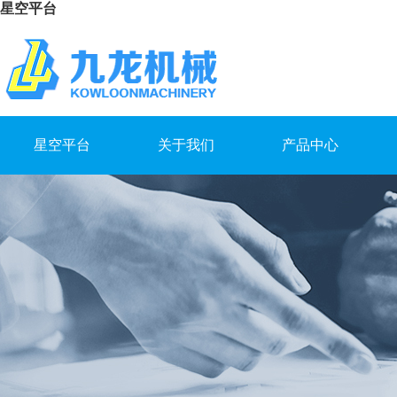
星空平台
星空平台
关于我们
产品中心