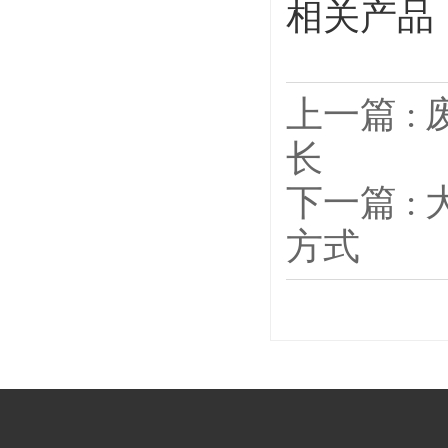
相关产品
上一篇 
长
下一篇 
方式