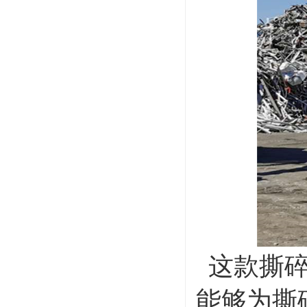
这款撕碎
能够为撕