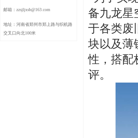
备九龙星
邮箱：zzsjljxsb@163.com
地址：河南省郑州市郑上路与织机路
于各类废
交叉口向北100米
块以及薄
性，搭配
评。