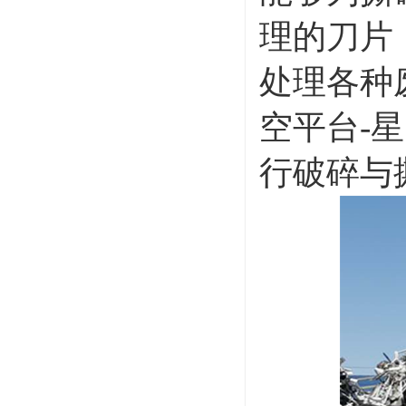
理的刀片
处理各种
空平台-
行破碎与