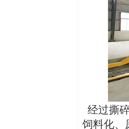
经过撕碎
饲料化、