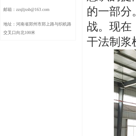
的一部分
邮箱：zzsjljxsb@163.com
战。现在
地址：河南省郑州市郑上路与织机路
交叉口向北100米
干法制浆