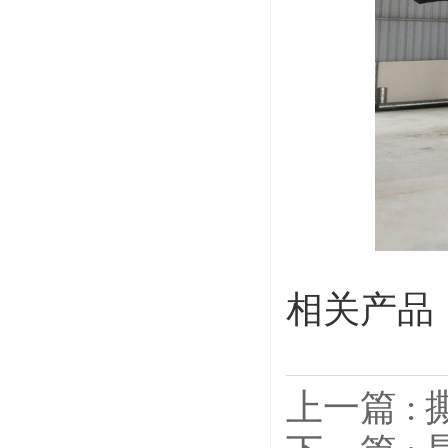
相关产品
上一篇 