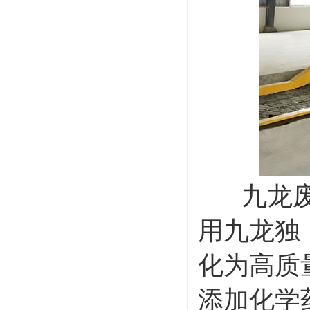
九龙废纸
用九龙独
化为高质
添加化学