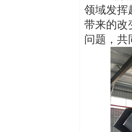
领域发挥
带来的改
问题，共