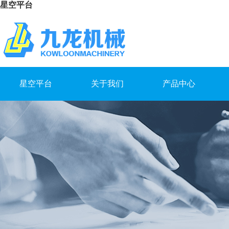
星空平台
星空平台
关于我们
产品中心