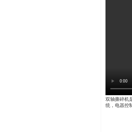
双轴撕碎机
统，电器控