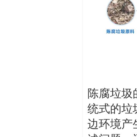
陈腐垃圾
统式的垃
边环境产