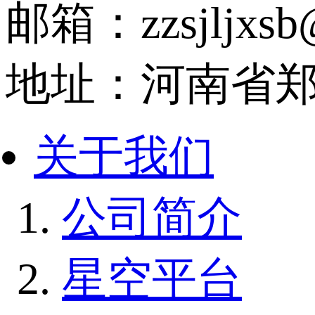
邮箱：zzsjljxsb
地址：河南省郑
关于我们
公司简介
星空平台