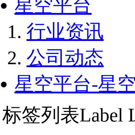
星空平台
行业资讯
公司动态
星空平台-星
标签列表
Label L