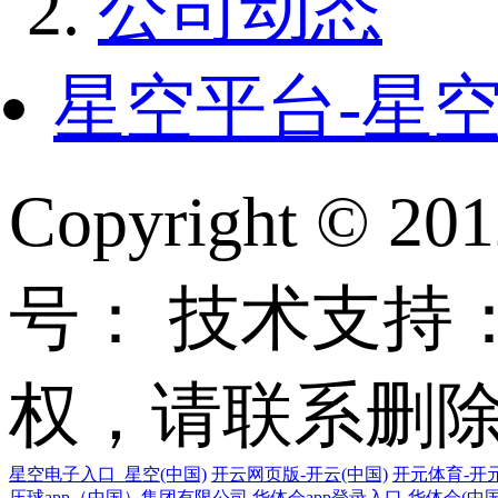
公司动态
星空平台-星
Copyright 
号： 技术支持：
权，请联系删
星空电子入口_星空(中国)
开云网页版-开云(中国)
开元体育-开
压球app（中国）集团有限公司
华体会app登录入口-华体会(中国