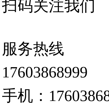
扫码关注我们
服务热线
17603868999
手机：17603868