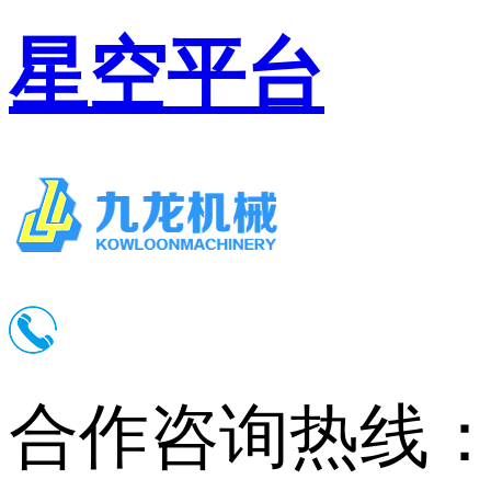
星空平台
合作咨询热线