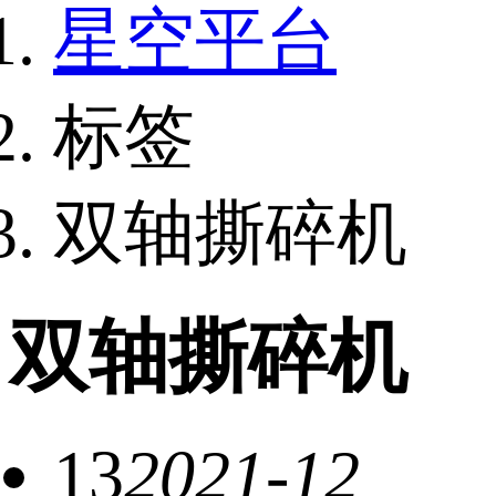
星空平台
标签
双轴撕碎机
双轴撕碎机
13
2021-12